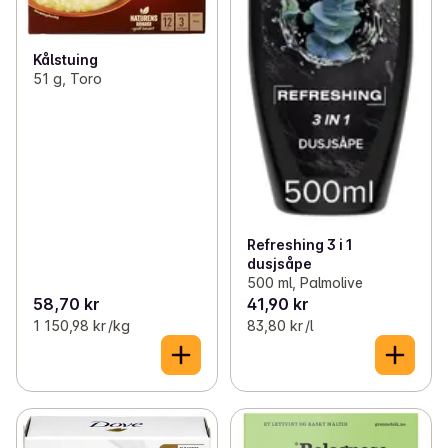
Kålstuing
51 g, Toro
Refreshing 3 i 1
dusjsåpe
500 ml, Palmolive
58,70 kr
41,90 kr
1 150,98 kr /kg
83,80 kr /l