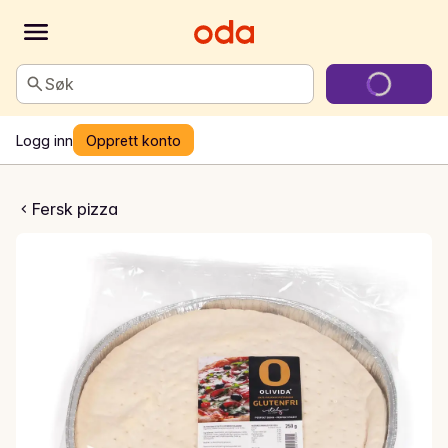
Søk
Logg inn
Opprett konto
aliensk pizzabunn
Fersk pizza