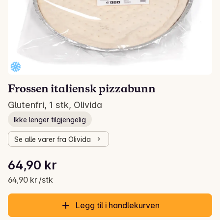
Frossen italiensk pizzabunn
Glutenfri, 1 stk, Olivida
Ikke lenger tilgjengelig
Se alle varer fra Olivida
Stykkpris: 64,90 kr /stk
64,90 kr
Gjeldende pris er: 64,90 kr
64,90 kr /stk
Legg til i handlekurven