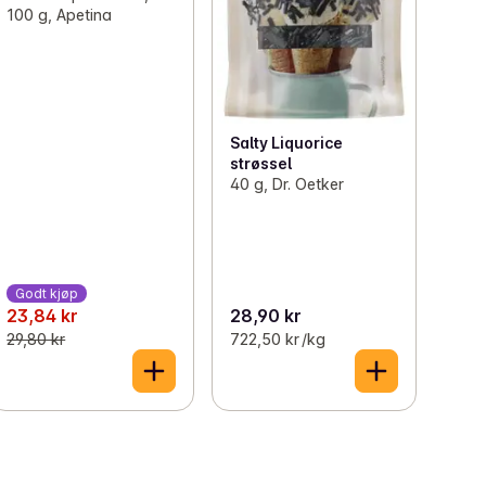
100 g, Apetina
Salty Liquorice
strøssel
40 g, Dr. Oetker
Godt kjøp
23,84 kr
28,90 kr
29,80 kr
722,50 kr /kg