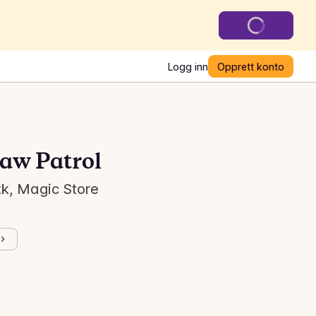
Logg inn
Opprett konto
Paw Patrol
tk, Magic Store