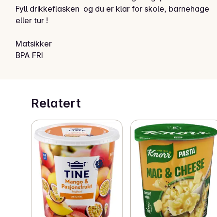
Fyll drikkeflasken  og du er klar for skole, barnehage 
eller tur !

Matsikker

BPA FRI

Vaskes før bruk, tørkes godt.

Bør vaskes for hånd.
Relatert