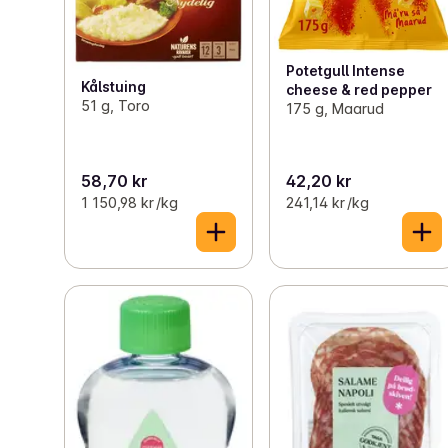
Potetgull Intense
Kålstuing
cheese & red pepper
51 g, Toro
175 g, Maarud
58,70 kr
42,20 kr
1 150,98 kr /kg
241,14 kr /kg