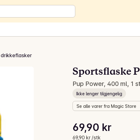
drikkeflasker
Sportsflaske 
Pup Power, 400 ml, 1 s
Ikke lenger tilgjengelig
Se alle varer fra Magic Store
Stykkpris: 69,90 kr /stk
69,90 kr
Gjeldende pris er: 69,90 kr
69,90 kr /stk