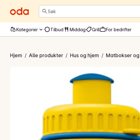
Søk
Kategorier
Tilbud
Middag
Grill
For bedrifter
laske Paw Patrol
Hjem
/
Alle produkter
/
Hus og hjem
/
Matbokser og 