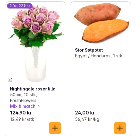
2 for 229 kr
Stor Søtpotet
Egypt / Honduras, 1 stk
Nightingale roser lilla
50cm, 10 stk,
FreshFlowers
Mix & match
124,90 kr
24,00 kr
12,49 kr /stk
56,47 kr /kg