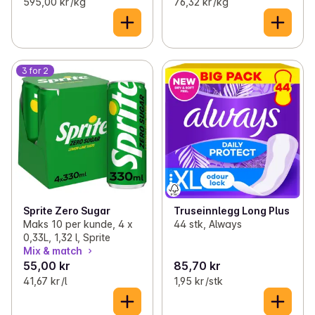
595,00 kr /kg
76,32 kr /kg
3 for 2
Sprite Zero Sugar
Truseinnlegg Long Plus
Maks 10 per kunde, 4 x
44 stk, Always
0,33L, 1,32 l, Sprite
Mix & match
55,00 kr
85,70 kr
41,67 kr /l
1,95 kr /stk