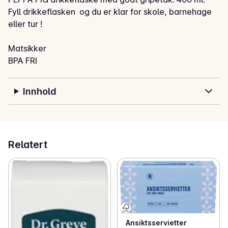
Fyll drikkeflasken  og du er klar for skole, barnehage 
eller tur !

Matsikker

BPA FRI

Vaskes før bruk, tørkes godt.

Bør vaskes for hånd.
Innhold
Relatert
Ansiktsservietter