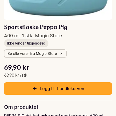
Sportsflaske Peppa Pig
400 ml, 1 stk, Magic Store
Ikke lenger tilgjengelig
Se alle varer fra Magic Store
Stykkpris: 69,90 kr /stk
69,90 kr
Gjeldende pris er: 69,90 kr
69,90 kr /stk
Legg til i handlekurven
Om produktet
PEPPA PIG drikkeflaske med godt gripetak. 400 ml.
