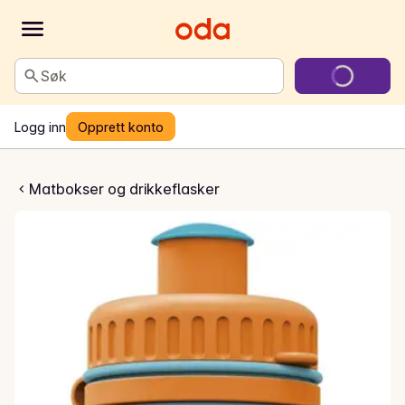
Søk
Logg inn
Opprett konto
aske Peppa Pig
Matbokser og drikkeflasker