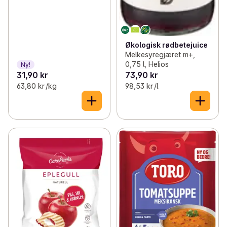
Økologisk rødbetejuice
Melkesyregjæret m+,
0,75 l, Helios
Ny!
31,90 kr
73,90 kr
63,80 kr /kg
98,53 kr /l