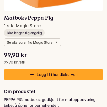
Matboks Peppa Pig
1 stk, Magic Store
Ikke lenger tilgjengelig
Se alle varer fra Magic Store
Stykkpris: 99,90 kr /stk
99,90 kr
Gjeldende pris er: 99,90 kr
99,90 kr /stk
Legg til i handlekurven
Om produktet
PEPPA PIG matboks, godkjent for matoppbevaring. 

Enkel å åpne for barnehender.
