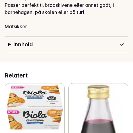
Passer perfekt til brødskivene eller annet godt, i 
barnehagen, på skolen eller på tur!

Matsikker

BPA FRI

Vaskes før bruk, tørkes godt.

Innhold
Bør vaskes for hånd.
Relatert