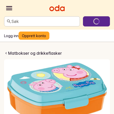
Søk
Logg inn
Opprett konto
ks Peppa Pig
Matbokser og drikkeflasker