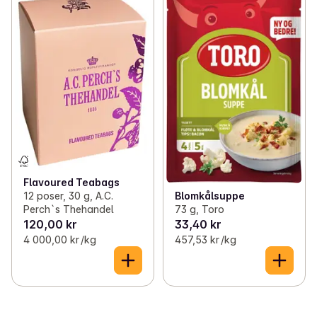
Flavoured Teabags
12 poser, 30 g, A.C.
Blomkålsuppe
Perch`s Thehandel
73 g, Toro
120,00 kr
33,40 kr
4 000,00 kr /kg
457,53 kr /kg