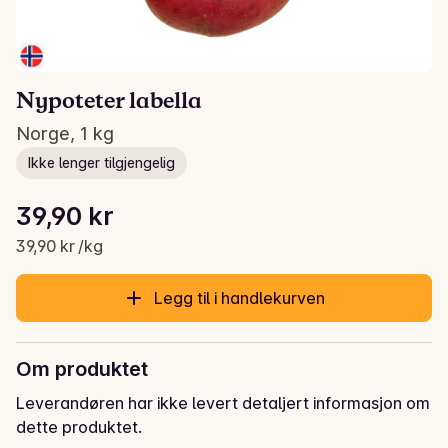
Nypoteter labella
Norge, 1 kg
Ikke lenger tilgjengelig
Stykkpris: 39,90 kr /kg
39,90 kr
Gjeldende pris er: 39,90 kr
39,90 kr /kg
Legg til i handlekurven
Om produktet
Leverandøren har ikke levert detaljert informasjon om
dette produktet.