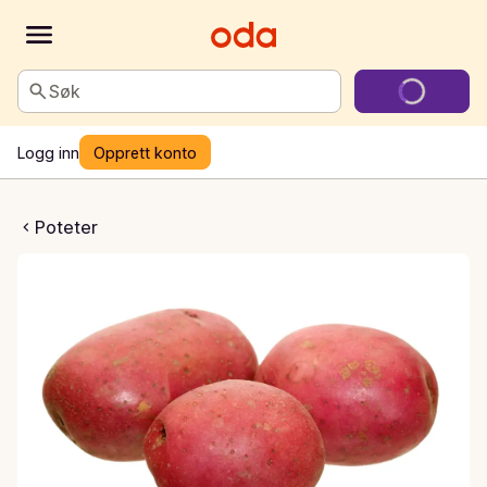
Søk
Logg inn
Opprett konto
eter labella
Poteter