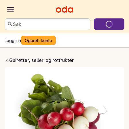
Søk
Logg inn
Opprett konto
egnbue flowpack
Gulrøtter, selleri og rotfrukter