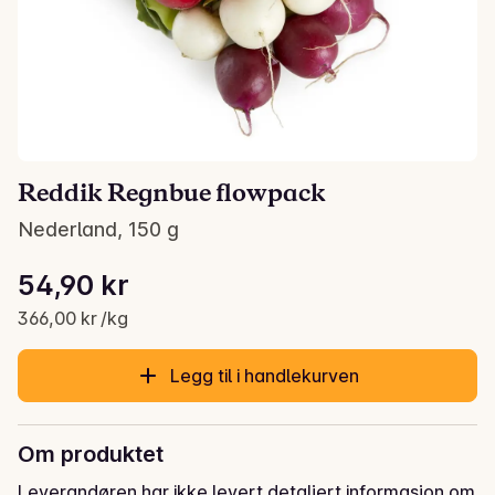
Reddik Regnbue flowpack
Nederland, 150 g
Stykkpris: 366,00 kr /kg
54,90 kr
Gjeldende pris er: 54,90 kr
366,00 kr /kg
Legg til i handlekurven
Om produktet
Leverandøren har ikke levert detaljert informasjon om