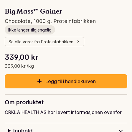
Big Mass™ Gainer
Chocolate, 1000 g, Proteinfabrikken
Ikke lenger tilgjengelig
Se alle varer fra Proteinfabrikken
Stykkpris: 339,00 kr /kg
339,00 kr
Gjeldende pris er: 339,00 kr
339,00 kr /kg
Legg til i handlekurven
Om produktet
ORKLA HEALTH AS har levert informasjonen ovenfor.
Innhold