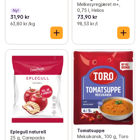
Melkesyregjæret m+,
0,75 l, Helios
Ny!
31,90 kr
73,90 kr
63,80 kr /kg
98,53 kr /l
Tomatsuppe
Eplegull naturell
Meksikansk, 100 g, Toro
25 g, Carepacks