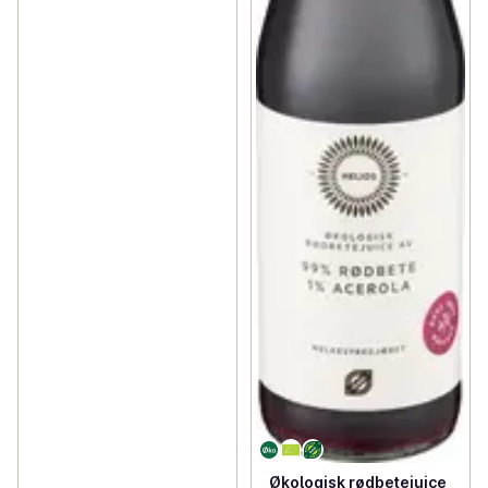
Økologisk rødbetejuice