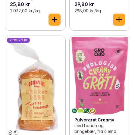
25,80 kr
29,80 kr
1 032,00 kr /kg
298,00 kr /kg
2 for 79 kr
Pulvergrøt Creamy
med banan og
bringebær, fra 6 mnd,