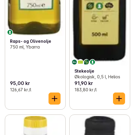
Raps- og Olivenolje
750 ml, Ybarra
Stekeolje
Økologisk, 0,5 l, Helios
95,00 kr
91,90 kr
126,67 kr /l
183,80 kr /l