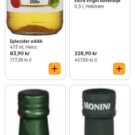
Extra Virgin olivenolje
0,5 l, Hellstrøm
Eplecider eddik
473 ml, Heinz
83,90 kr
228,90 kr
177,38 kr /l
457,80 kr /l