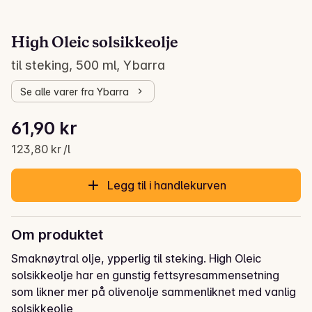
High Oleic solsikkeolje
til steking, 500 ml, Ybarra
Se alle varer fra Ybarra
Stykkpris: 123,80 kr /l
61,90 kr
Gjeldende pris er: 61,90 kr
123,80 kr /l
Legg til i handlekurven
Om produktet
Smaknøytral olje, ypperlig til steking. High Oleic 
solsikkeolje har en gunstig fettsyresammensetning 
som likner mer på olivenolje sammenliknet med vanlig 
solsikkeolje