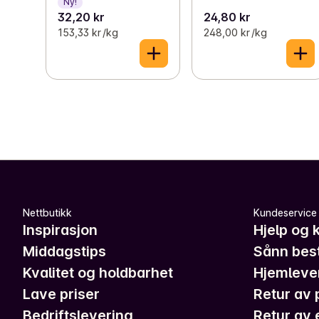
Ny!
32,20 kr
24,80 kr
153,33 kr /kg
248,00 kr /kg
Nettbutikk
Kundeservice
Inspirasjon
Hjelp og 
Middagstips
Sånn best
Kvalitet og holdbarhet
Hjemleve
Lave priser
Retur av 
Bedriftslevering
Retur av 