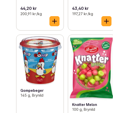
44,20 kr
43,40 kr
200,91 kr /kg
197,27 kr /kg
Gompebeger
145 g, Brynild
Knatter Melon
100 g, Brynild