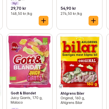
Ny!
29,70 kr
54,90 kr
148,50 kr /kg
274,50 kr /kg
Godt & Blandet
Ahlgrens Biler
Juicy Giants, 170 g,
Original, 160 g,
Malaco
Ahlgrens Bilar