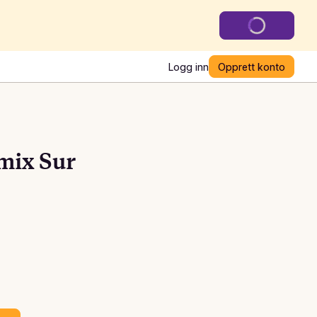
Logg inn
Opprett konto
mix Sur