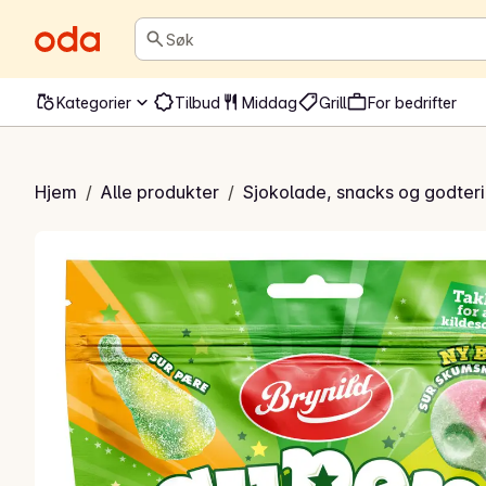
Søk
Kategorier
Tilbud
Middag
Grill
For bedrifter
ld Supermix Sur
Hjem
/
Alle produkter
/
Sjokolade, snacks og godteri