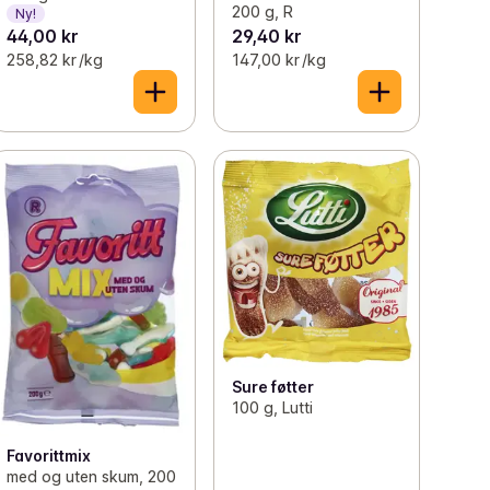
200 g, R
Ny!
44,00 kr
29,40 kr
258,82 kr /kg
147,00 kr /kg
Sure føtter
100 g, Lutti
Favorittmix
med og uten skum, 200