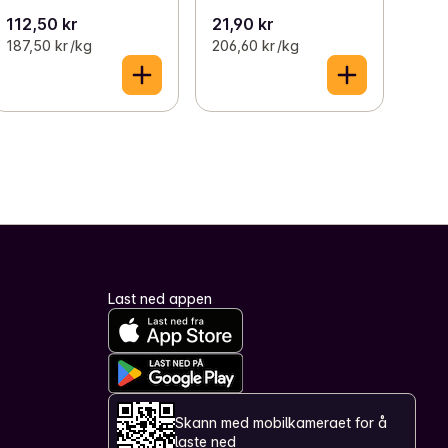
112,50 kr
21,90 kr
187,50 kr /kg
206,60 kr /kg
Last ned appen
Skann med mobilkameraet for å
laste ned