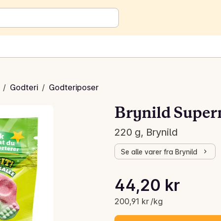
/
Godteri
/
Godteriposer
Brynild Super
220 g, Brynild
Se alle varer fra Brynild
Stykkpris: 200,91 kr /kg
44,20 kr
Gjeldende pris er: 44,20 kr
200,91 kr /kg