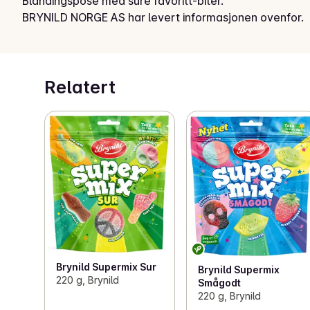
Blandingspose med sure favoritt-biter.
BRYNILD NORGE AS har levert informasjonen ovenfor.
Relatert
Brynild Supermix Sur
Brynild Supermix
220 g, Brynild
Smågodt
220 g, Brynild