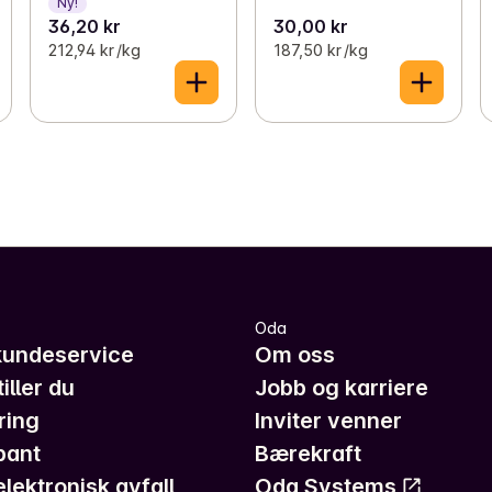
Ny!
36,20 kr
30,00 kr
212,94 kr /kg
187,50 kr /kg
Oda
kundeservice
Om oss
iller du
Jobb og karriere
ring
Inviter venner
pant
Bærekraft
elektronisk avfall
Oda Systems