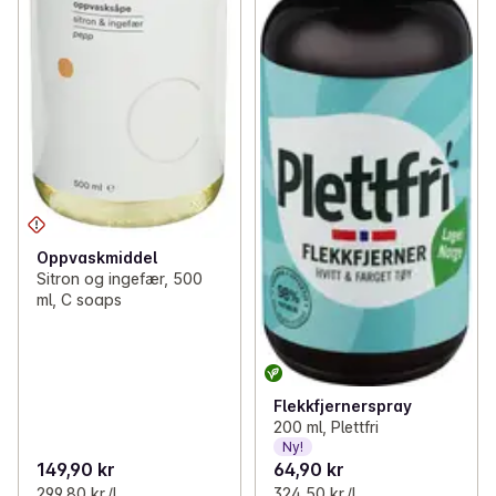
Oppvaskmiddel
Sitron og ingefær, 500
ml, C soaps
Flekkfjernerspray
200 ml, Plettfri
Ny!
149,90 kr
64,90 kr
299,80 kr /l
324,50 kr /l