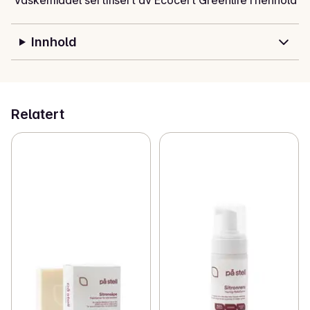
 Vaskemiddel sertifisert av Ecocert Greenlife i henhold 
til ECOCERT «Ecodetergent» standard som du finner 
på http://detergents.ecocert.com

Innhold
1 flaske er nok til 33 maskinvask og 100 håndvask.
Relatert