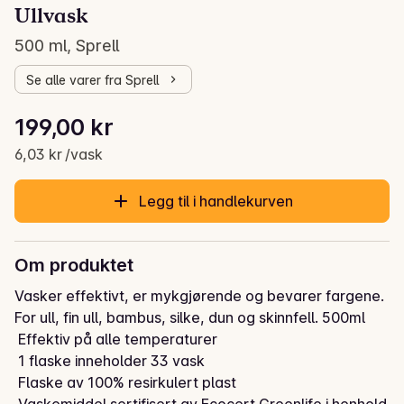
Ullvask
500 ml, Sprell
Se alle varer fra Sprell
Stykkpris: 6,03 kr /vask
199,00 kr
Gjeldende pris er: 199,00 kr
6,03 kr /vask
Legg til i handlekurven
Om produktet
Vasker effektivt, er mykgjørende og bevarer fargene. 
For ull, fin ull, bambus, silke, dun og skinnfell. 500ml

 Effektiv på alle temperaturer

 1 flaske inneholder 33 vask

 Flaske av 100% resirkulert plast
