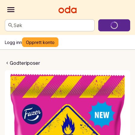
Søk
Logg inn
Opprett konto
Peber Hot Rings
Godteriposer