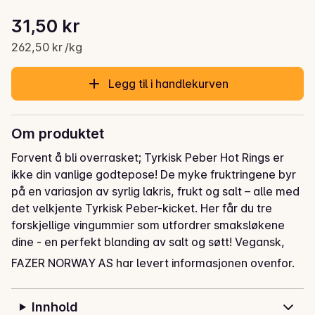
Stykkpris: 262,50 kr /kg
31,50 kr
Gjeldende pris er: 31,50 kr
262,50 kr /kg
Legg til i handlekurven
Om produktet
Forvent å bli overrasket; Tyrkisk Peber Hot Rings er 
ikke din vanlige godtepose! De myke fruktringene byr 
på en variasjon av syrlig lakris, frukt og salt – alle med 
det velkjente Tyrkisk Peber-kicket. Her får du tre 
forskjellige vingummier som utfordrer smaksløkene 
dine - en perfekt blanding av salt og søtt! Vegansk, 
med naturlige farger og aromaer, palmoljefri.
FAZER NORWAY AS har levert informasjonen ovenfor.
Innhold