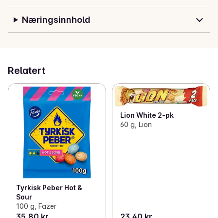
Næringsinnhold
Relatert
Lion White 2-pk
60 g, Lion
Tyrkisk Peber Hot &
Sour
100 g, Fazer
35,80 kr
23,40 kr