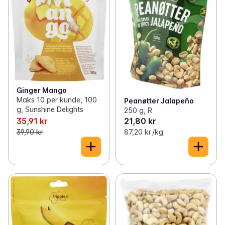
Ginger Mango
Maks 10 per kunde, 100
Peanøtter Jalapeño
g, Sunshine Delights
250 g, R
35,91 kr
21,80 kr
39,90 kr
87,20 kr /kg