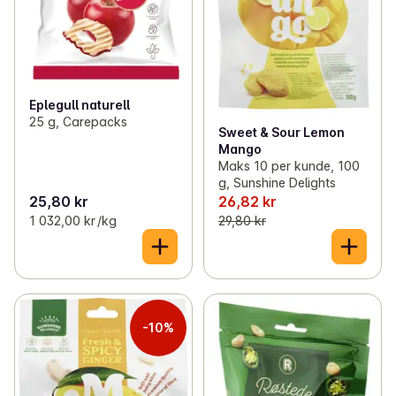
Eplegull naturell
25 g, Carepacks
Sweet & Sour Lemon
Mango
Maks 10 per kunde, 100
g, Sunshine Delights
25,80 kr
26,82 kr
1 032,00 kr /kg
29,80 kr
-10%