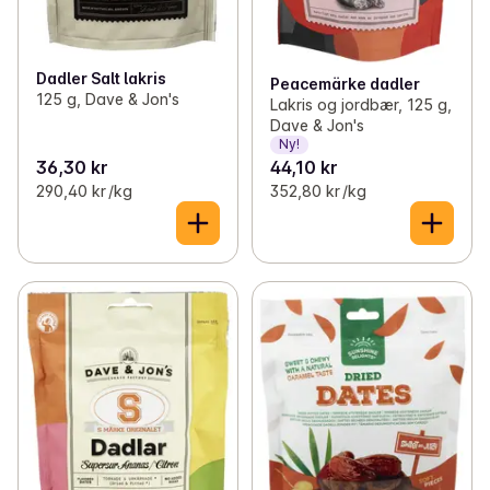
Dadler Salt lakris
Peacemärke dadler
125 g, Dave & Jon's
Lakris og jordbær, 125 g,
Dave & Jon's
Ny!
36,30 kr
44,10 kr
290,40 kr /kg
352,80 kr /kg