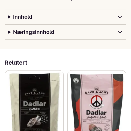
Det er synd, fordi det er rikt på fiber, rikt på mineraler 
og søtt fra naturlig fruktsukker. Den gode nyheten er 
Innhold
at vi nå gjør dadler morsomme og spennende!
Næringsinnhold
Relatert