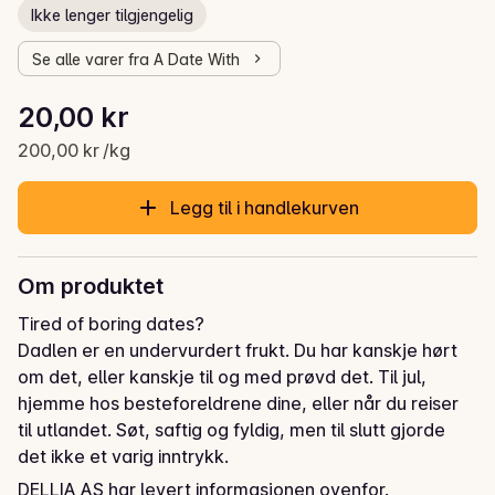
Ikke lenger tilgjengelig
Se alle varer fra A Date With
Stykkpris: 200,00 kr /kg
20,00 kr
Gjeldende pris er: 20,00 kr
200,00 kr /kg
Legg til i handlekurven
Om produktet
Tired of boring dates?

Dadlen er en undervurdert frukt. Du har kanskje hørt 
om det, eller kanskje til og med prøvd det. Til jul, 
hjemme hos besteforeldrene dine, eller når du reiser 
til utlandet. Søt, saftig og fyldig, men til slutt gjorde 
det ikke et varig inntrykk.

DELLIA AS har levert informasjonen ovenfor.