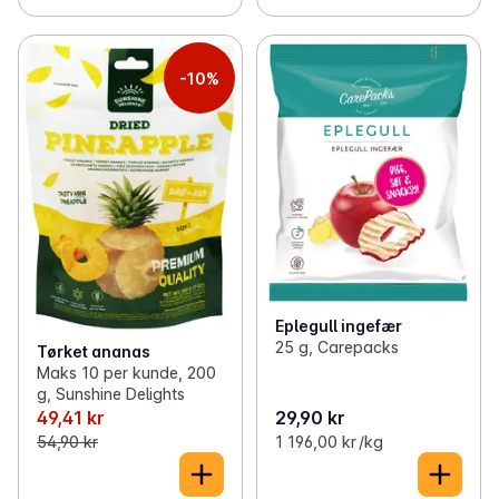
-10%
Eplegull ingefær
25 g, Carepacks
Tørket ananas
Maks 10 per kunde, 200
g, Sunshine Delights
49,41 kr
29,90 kr
54,90 kr
1 196,00 kr /kg