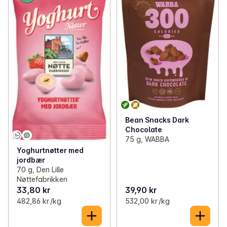
Bean Snacks Dark
Chocolate
75 g, WABBA
Yoghurtnøtter med
jordbær
70 g, Den Lille
Nøttefabrikken
33,80 kr
39,90 kr
482,86 kr /kg
532,00 kr /kg