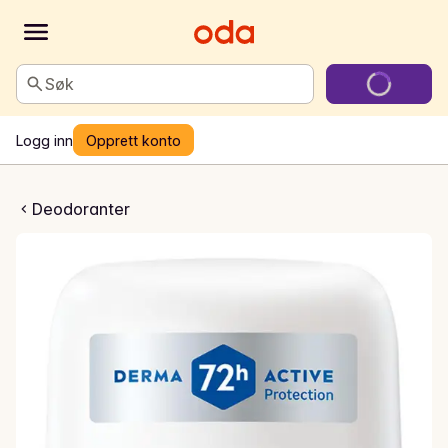
Søk
Logg inn
Opprett konto
Anti-Stain Invisible Stick
Deodoranter