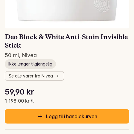
Deo Black & White Anti-Stain Invisible
Stick
50 ml, Nivea
Ikke lenger tilgjengelig
Se alle varer fra Nivea
Stykkpris: 1 198,00 kr /l
59,90 kr
Gjeldende pris er: 59,90 kr
1 198,00 kr /l
Legg til i handlekurven