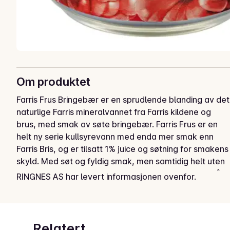
Om produktet
Farris Frus Bringebær er en sprudlende blanding av det 
naturlige Farris mineralvannet fra Farris kildene og 
brus, med smak av søte bringebær. Farris Frus er en 
helt ny serie kullsyrevann med enda mer smak enn 
Farris Bris, og er tilsatt 1% juice og søtning for smakens 
skyld. Med søt og fyldig smak, men samtidig helt uten 
sukker og kalorier, er Farris Frus et sunt alternativ når 
RINGNES AS har levert informasjonen ovenfor.
du har lyst på noe godt.
Relatert