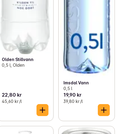
Olden Stillvann
0,5 l, Olden
Imsdal Vann
0,5 l
22,80 kr
19,90 kr
45,60 kr /l
39,80 kr /l