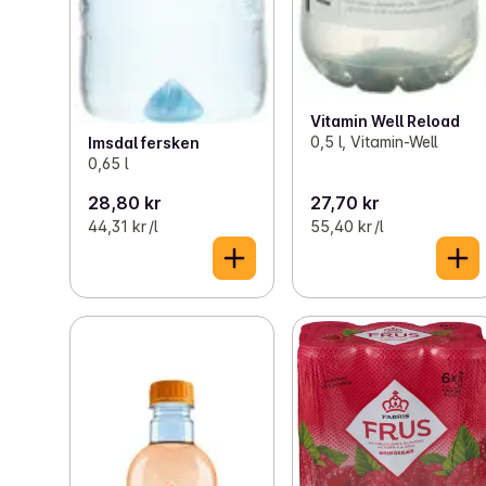
Vitamin Well Reload
0,5 l, Vitamin-Well
Imsdal fersken
0,65 l
28,80 kr
27,70 kr
44,31 kr /l
55,40 kr /l