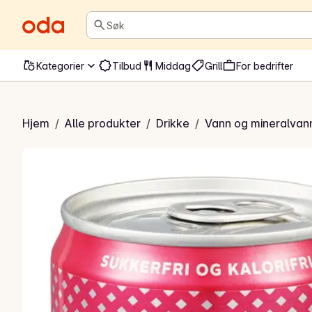
Søk
Kategorier
Tilbud
Middag
Grill
For bedrifter
 Frus Bringebær
Hjem
/
Alle produkter
/
Drikke
/
Vann og mineralvan