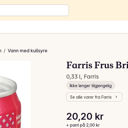
n
/
Vann med kullsyre
Farris Frus B
0,33 l, Farris
Ikke lenger tilgjengelig
Se alle varer fra Farris
Stykkpris: 61,21 kr /l
20,20 kr
Gjeldende pris er: 20,20 kr
+ pant på 2,00 kr