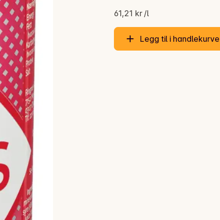
61,21 kr /l
Legg til i handlekurv