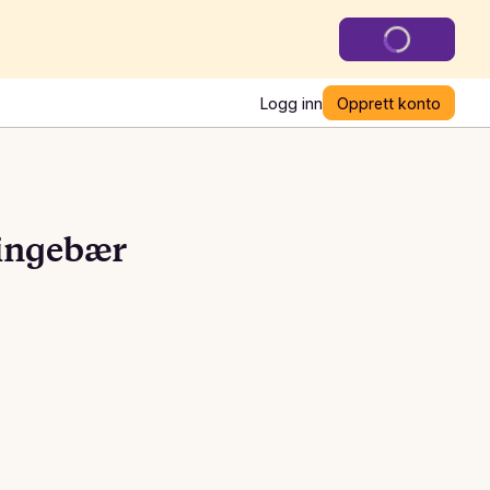
Logg inn
Opprett konto
ringebær