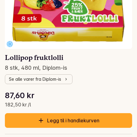
Lollipop fruktlolli
8 stk, 480 ml, Diplom-is
Se alle varer fra Diplom-is
Stykkpris: 182,50 kr /l
87,60 kr
Gjeldende pris er: 87,60 kr
182,50 kr /l
Legg til i handlekurven