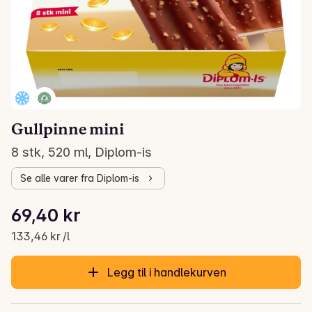
Gullpinne mini
8 stk, 520 ml, Diplom-is
Se alle varer fra Diplom-is
Stykkpris: 133,46 kr /l
69,40 kr
Gjeldende pris er: 69,40 kr
133,46 kr /l
Legg til i handlekurven