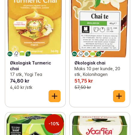
Økologisk Turmeric
Økologisk chai
chai
Maks 10 per kunde, 20
17 stk, Yogi Tea
stk, Kolonihagen
74,80 kr
51,75 kr
4,40 kr /stk
57,50 kr
-10%