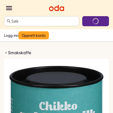
Søk
Logg inn
Opprett konto
 Golden Milk Latte Mix
Smakskaffe