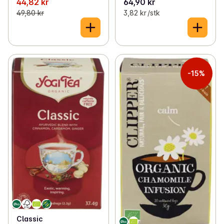
44,82 kr
64,90 kr
49,80 kr
3,82 kr /stk
-15%
Classic