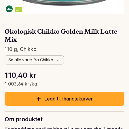
Økologisk Chikko Golden Milk Latte
Mix
110 g, Chikko
Se alle varer fra Chikko
Stykkpris: 1 003,64 kr /kg
110,40 kr
Gjeldende pris er: 110,40 kr
1 003,64 kr /kg
Legg til i handlekurven
Om produktet
Krydderblanding til golden milk; en varm chai-lignende 