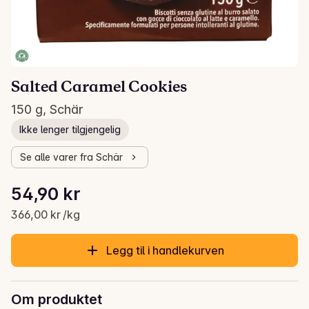
Salted Caramel Cookies
150 g, Schär
Ikke lenger tilgjengelig
Se alle varer fra Schär
Stykkpris: 366,00 kr /kg
54,90 kr
Gjeldende pris er: 54,90 kr
366,00 kr /kg
Legg til i handlekurven
Om produktet