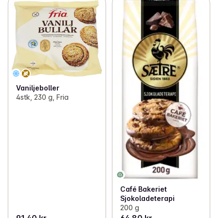
Vaniljeboller
4stk, 230 g, Fria
Café Bakeriet
Sjokoladeterapi
200 g
91,40 kr
64,80 kr