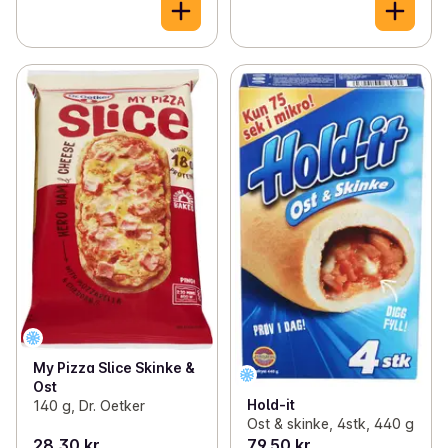
My Pizza Slice Skinke &
Ost
Hold-it
140 g, Dr. Oetker
Ost & skinke, 4stk, 440 g
28,30 kr
79,50 kr