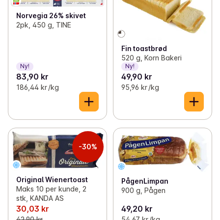
Norvegia 26% skivet
2pk, 450 g, TINE
Fin toastbrød
520 g, Korn Bakeri
Ny!
Ny!
83,90 kr
49,90 kr
186,44 kr /kg
95,96 kr /kg
-30%
Original Wienertoast
PågenLimpan
Maks 10 per kunde, 2
900 g, Pågen
stk, KANDA AS
30,03 kr
49,20 kr
42,90 kr
54,67 kr /kg