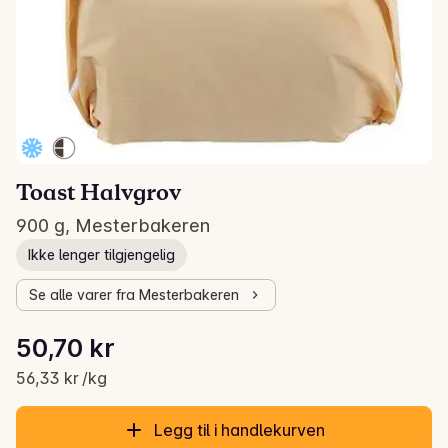
Toast Halvgrov
900 g, Mesterbakeren
Ikke lenger tilgjengelig
Se alle varer fra Mesterbakeren
Stykkpris: 56,33 kr /kg
50,70 kr
Gjeldende pris er: 50,70 kr
56,33 kr /kg
Legg til i handlekurven