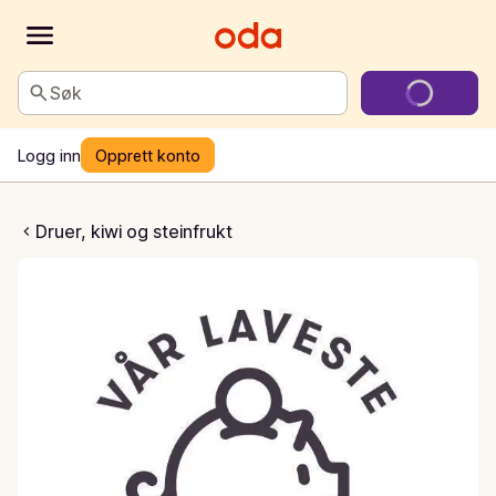
Søk
Logg inn
Opprett konto
rønne Druer
Druer, kiwi og steinfrukt