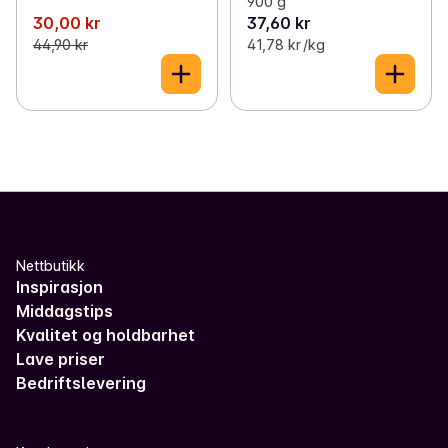
900 g
30,00 kr
37,60 kr
44,90 kr
41,78 kr /kg
Nettbutikk
Inspirasjon
Middagstips
Kvalitet og holdbarhet
Lave priser
Bedriftslevering