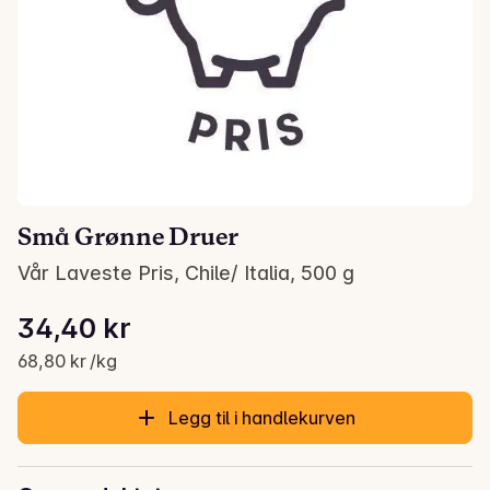
Små Grønne Druer
Vår Laveste Pris, Chile/ Italia, 500 g
Stykkpris: 68,80 kr /kg
34,40 kr
Gjeldende pris er: 34,40 kr
68,80 kr /kg
Legg til i handlekurven