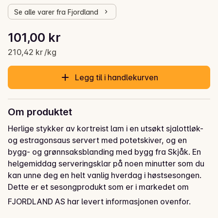
Se alle varer fra Fjordland
Stykkpris: 210,42 kr /kg
101,00 kr
Gjeldende pris er: 101,00 kr
210,42 kr /kg
Legg til i handlekurven
Om produktet
Herlige stykker av kortreist lam i en utsøkt sjalottløk- 
og estragonsaus servert med potetskiver, og en 
bygg- og grønnsaksblanding med bygg fra Skjåk. En 
helgemiddag serveringsklar på noen minutter som du 
kan unne deg en helt vanlig hverdag i høstsesongen. 
Dette er et sesongprodukt som er i markedet om 
høsten.
FJORDLAND AS har levert informasjonen ovenfor.