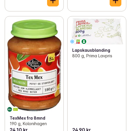
Lapskausblanding
800 g, Prima Lavpris
TexMex fra 8mnd
190 g, Kolonihagen
24,10 kr
24,90 kr