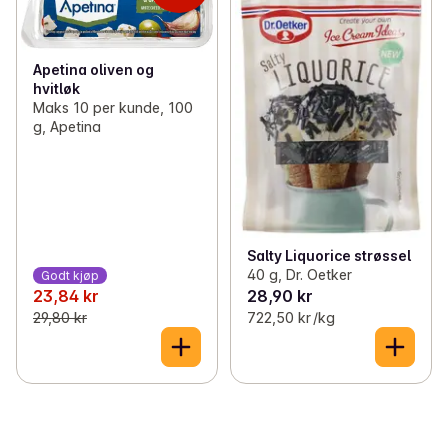
Apetina oliven og
hvitløk
Maks 10 per kunde, 100
g, Apetina
Salty Liquorice strøssel
40 g, Dr. Oetker
Godt kjøp
23,84 kr
28,90 kr
29,80 kr
722,50 kr /kg