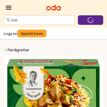
Søk
Logg inn
Opprett konto
is lammelår
Ferdigretter