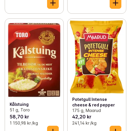
Potetgull Intense
Kålstuing
cheese & red pepper
51 g, Toro
175 g, Maarud
58,70 kr
42,20 kr
1 150,98 kr /kg
241,14 kr /kg