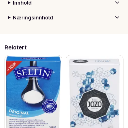
Innhold
så delikate at de løser seg raskt opp og sørger for en 
jevn fordeling av saltet.
Næringsinnhold
Relatert