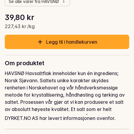
Se alle varer fra HAVSNØ
Stykkpris: 227,43 kr /kg
39,80 kr
Gjeldende pris er: 39,80 kr
227,43 kr /kg
Legg til i handlekurven
Om produktet
HAVSNØ Havsaltflak inneholder kun én ingrediens; 
Norsk Sjøvann. Saltets unike karakter skyldes 
renheten i Norskehavet og vår håndverksmessige 
metode for krystallisering, håndhøsting og tørking av 
saltet. Prosessen vår gjør at vi kan produsere et salt 
av absolutt høyeste kvalitet. Et salt som er helt 
naturlig og uten tilsetningsstoffer. Når HAVSNØ 
DYRKET.NO AS har levert informasjonen ovenfor.
Havsaltflak drysses over maten, fremhever de 
smaken med sin subtile sprøhet og salte essens. De er 