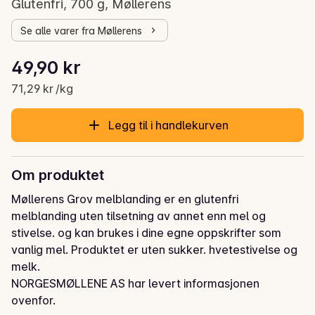
Glutenfri, 700 g, Møllerens
Se alle varer fra Møllerens
Stykkpris: 71,29 kr /kg
49,90 kr
Gjeldende pris er: 49,90 kr
71,29 kr /kg
Legg til i handlekurven
Om produktet
Møllerens Grov melblanding er en glutenfri 
melblanding uten tilsetning av annet enn mel og 
stivelse. og kan brukes i dine egne oppskrifter som 
vanlig mel. Produktet er uten sukker. hvetestivelse og 
melk.
NORGESMØLLENE AS har levert informasjonen
ovenfor.