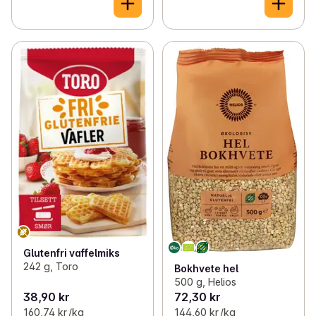
Glutenfri vaffelmiks
242 g, Toro
Bokhvete hel
500 g, Helios
38,90 kr
72,30 kr
160,74 kr /kg
144,60 kr /kg