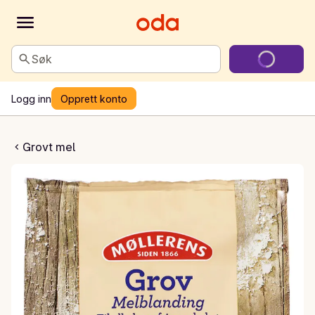
Søk
Logg inn
Opprett konto
melblanding
Grovt mel