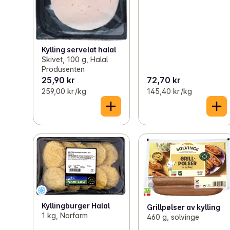
Kylling servelat halal
Skivet, 100 g, Halal
Produsenten
25,90 kr
72,70 kr
259,00 kr /kg
145,40 kr /kg
Kyllingburger Halal
Grillpølser av kylling
1 kg, Norfarm
460 g, solvinge