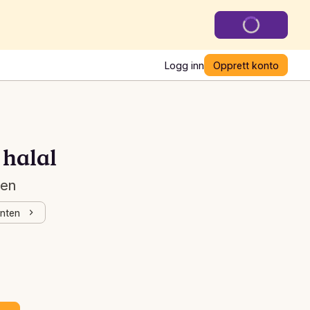
Logg inn
Opprett konto
 halal
ten
enten