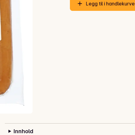
Legg til i handlekurv
Innhold