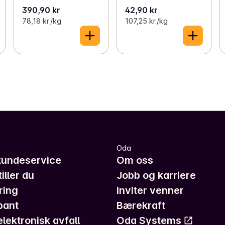
390,90 kr
42,90 kr
78,18 kr /kg
107,25 kr /kg
Oda
kundeservice
Om oss
iller du
Jobb og karriere
ring
Inviter venner
pant
Bærekraft
elektronisk avfall
Oda Systems