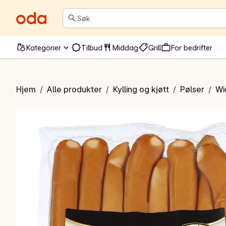
Søk
Kategorier
Tilbud
Middag
Grill
For bedrifter
ngwiener halal
Hjem
/
Alle produkter
/
Kylling og kjøtt
/
Pølser
/
Wi