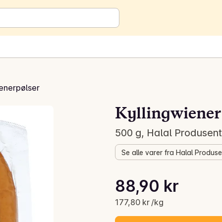
enerpølser
Kyllingwiener
500 g, Halal Produsen
Se alle varer fra Halal Produs
Stykkpris: 177,80 kr /kg
88,90 kr
Gjeldende pris er: 88,90 kr
177,80 kr /kg