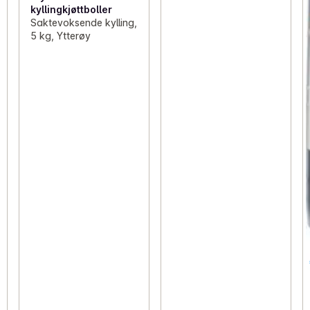
kyllingkjøttboller
Saktevoksende kylling,
5 kg, Ytterøy