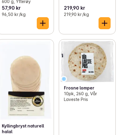
600 g, Ytterøy
57,90 kr
219,90 kr
96,50 kr /kg
219,90 kr /kg
Frosne lomper
10pk, 260 g, Vår
Laveste Pris
Kyllingbryst naturell
halal