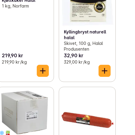
Kjøttkaker Halal
1 kg, Norfarm
Kyllingbryst naturell
halal
Skivet, 100 g, Halal
Produsenten
219,90 kr
32,90 kr
219,90 kr /kg
329,00 kr /kg