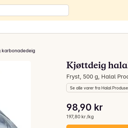
g karbonadedeig
Kjøttdeig hala
Fryst, 500 g, Halal Pr
Se alle varer fra Halal Produs
Stykkpris: 197,80 kr /kg
98,90 kr
Gjeldende pris er: 98,90 kr
197,80 kr /kg