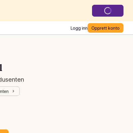
Logg inn
Opprett konto
l
odusenten
enten