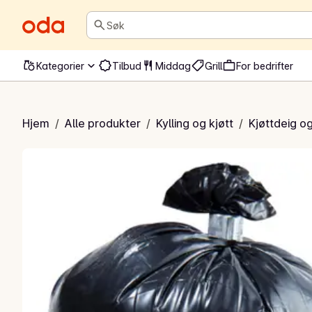
Søk
Kategorier
Tilbud
Middag
Grill
For bedrifter
ttdeig halal
Hjem
/
Alle produkter
/
Kylling og kjøtt
/
Kjøttdeig o