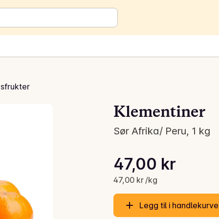
usfrukter
Klementiner
Sør Afrika/ Peru, 1 kg
Stykkpris: 47,00 kr /kg
47,00 kr
Gjeldende pris er: 47,00 kr
47,00 kr /kg
Legg til i handlekurv