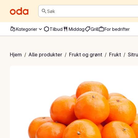
Søk
Kategorier
Tilbud
Middag
Grill
For bedrifter
lementiner
Hjem
/
Alle produkter
/
Frukt og grønt
/
Frukt
/
Sitr