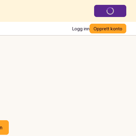
Logg inn
Opprett konto
en