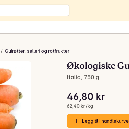
/
Gulrøtter, selleri og rotfrukter
Økologiske Gu
Italia, 750 g
Stykkpris: 62,40 kr /kg
46,80 kr
Gjeldende pris er: 46,80 kr
62,40 kr /kg
Legg til i handlekurv