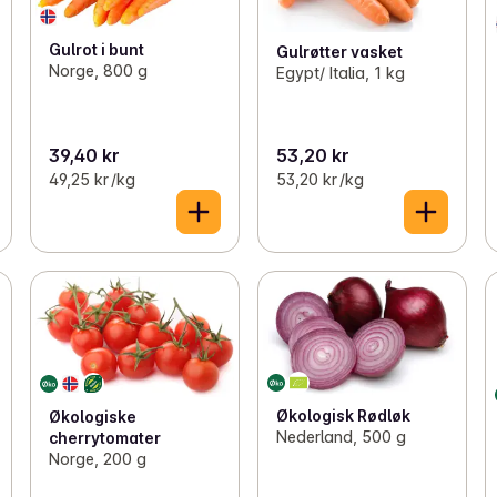
Gulrot i bunt
Gulrøtter vasket
Norge, 800 g
Egypt/ Italia, 1 kg
39,40 kr
53,20 kr
49,25 kr /kg
53,20 kr /kg
Økologisk Rødløk
Økologiske
Nederland, 500 g
cherrytomater
Norge, 200 g