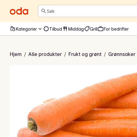
Søk
Kategorier
Tilbud
Middag
Grill
For bedrifter
iske Gulrøtter
Hjem
/
Alle produkter
/
Frukt og grønt
/
Grønnsaker