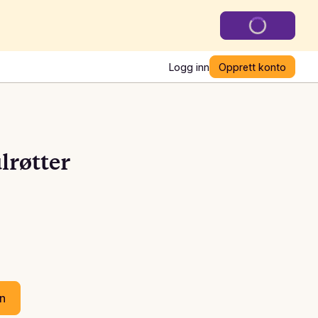
Logg inn
Opprett konto
lrøtter
en