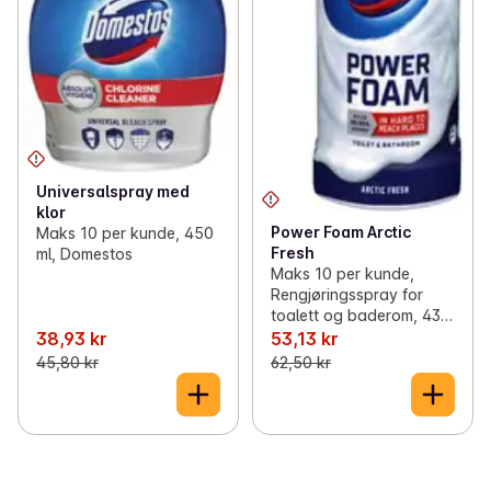
Universalspray med
klor
Power Foam Arctic
Maks 10 per kunde, 450
Fresh
ml, Domestos
Maks 10 per kunde,
Rengjøringsspray for
toalett og baderom, 435
ml, Domestos
38,93 kr
53,13 kr
45,80 kr
62,50 kr