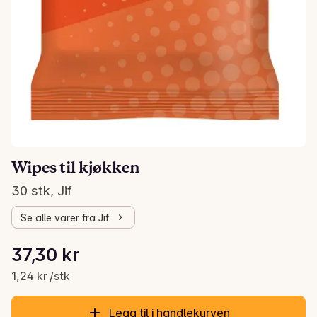
Wipes til kjøkken
30 stk, Jif
Se alle varer fra Jif
Stykkpris: 1,24 kr /stk
37,30 kr
Gjeldende pris er: 37,30 kr
1,24 kr /stk
Legg til i handlekurven