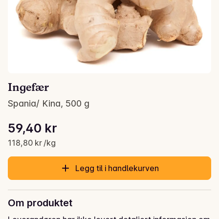
Ingefær
Spania/ Kina, 500 g
Stykkpris: 118,80 kr /kg
59,40 kr
Gjeldende pris er: 59,40 kr
118,80 kr /kg
Legg til i handlekurven
Om produktet