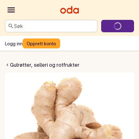
Søk
Logg inn
Opprett konto
Ingefær
Gulrøtter, selleri og rotfrukter