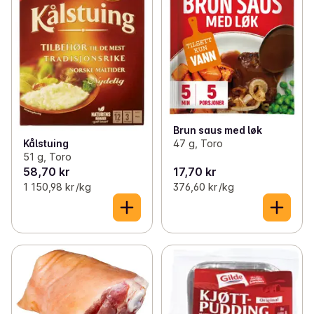
Brun saus med løk
47 g, Toro
Kålstuing
51 g, Toro
58,70 kr
17,70 kr
1 150,98 kr /kg
376,60 kr /kg