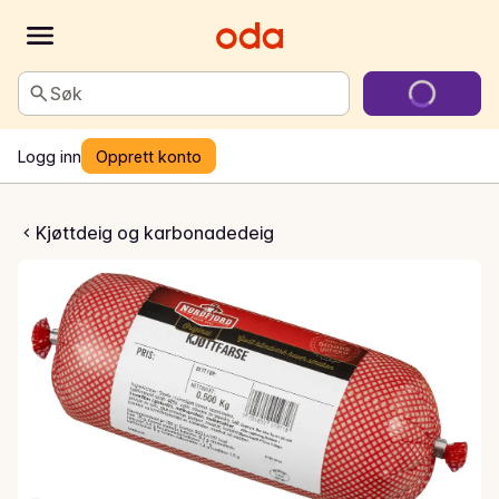
Søk
Logg inn
Opprett konto
rse snabb frys
Kjøttdeig og karbonadedeig