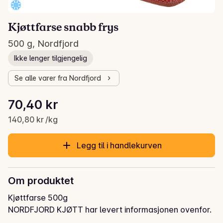
Kjøttfarse snabb frys
500 g, Nordfjord
Ikke lenger tilgjengelig
Se alle varer fra Nordfjord
Stykkpris: 140,80 kr /kg
70,40 kr
Gjeldende pris er: 70,40 kr
140,80 kr /kg
Legg til i handlekurven
Om produktet
Kjøttfarse 500g
NORDFJORD KJØTT har levert informasjonen ovenfor.