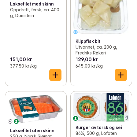
Laksefilet med skinn
Oppdrett, fersk, ca. 400
g, Domstein
Klippfisk bit
Utvannet, ca. 200 g,
Fredriks Røkeri
151,00 kr
129,00 kr
377,50 kr /kg
645,00 kr /kg
Burger av torsk og sei
Laksefilet uten skinn
86%, 500 g, Lofoten
250 g, Norsk Sjømat