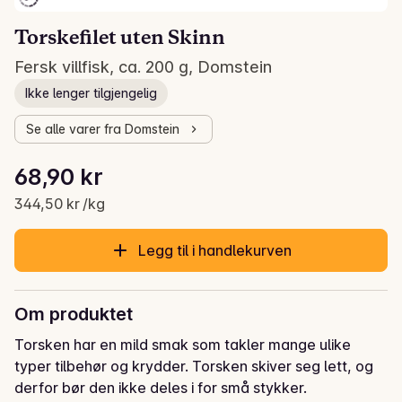
Torskefilet uten Skinn
Fersk villfisk, ca. 200 g, Domstein
Ikke lenger tilgjengelig
Se alle varer fra Domstein
Stykkpris: 344,50 kr /kg
68,90 kr
Gjeldende pris er: 68,90 kr
344,50 kr /kg
Legg til i handlekurven
Om produktet
Torsken har en mild smak som takler mange ulike 
typer tilbehør og krydder. Torsken skiver seg lett, og 
derfor bør den ikke deles i for små stykker.