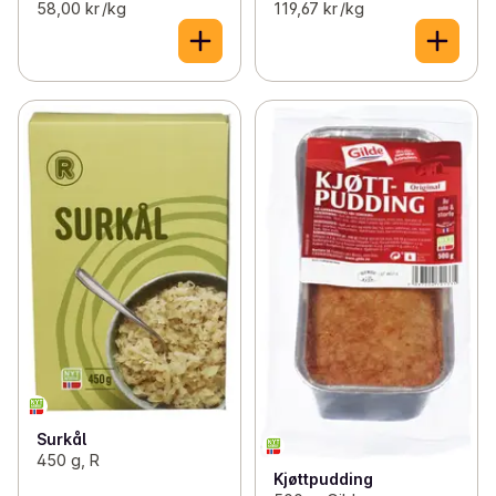
58,00 kr /kg
119,67 kr /kg
Surkål
450 g, R
Kjøttpudding