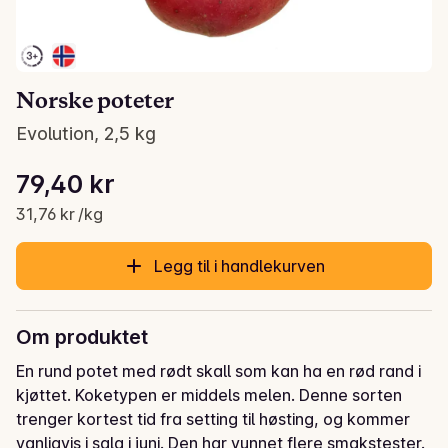
Norske poteter
Evolution, 2,5 kg
Stykkpris: 31,76 kr /kg
79,40 kr
Gjeldende pris er: 79,40 kr
31,76 kr /kg
Legg til i handlekurven
Om produktet
En rund potet med rødt skall som kan ha en rød rand i 
kjøttet. Koketypen er middels melen. Denne sorten 
trenger kortest tid fra setting til høsting, og kommer 
vanligvis i salg i juni. Den har vunnet flere smakstester. 