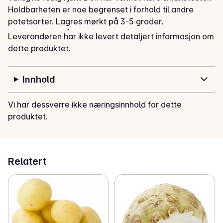
Holdbarheten er noe begrenset i forhold til andre 
potetsorter. Lagres mørkt på 3-5 grader.

Lagres mørkt på 3-5 grader.

Leverandøren har ikke levert detaljert informasjon om
str 40-52 mm (middelstore )
dette produktet.
Innhold
Vi har dessverre ikke næringsinnhold for dette
produktet.
Relatert