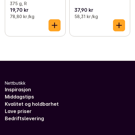
375 g, R
19,70 kr
37,90 kr
78,80 kr /kg
58,31 kr /kg
Nettbutikk
Inspirasjon
Middagstips
Kvalitet og holdbarhet
Lave priser
Bedriftslevering