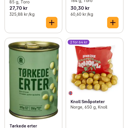
164 g, Toro
85 g, Toro
27,70 kr
30,30 kr
325,88 kr /kg
60,60 kr /kg
2 for 64 kr
Knoll Småpoteter
Norge, 650 g, Knoll
Tørkede erter