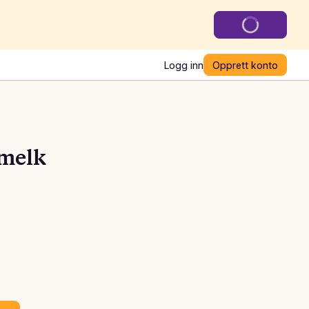
Logg inn
Opprett konto
tmelk