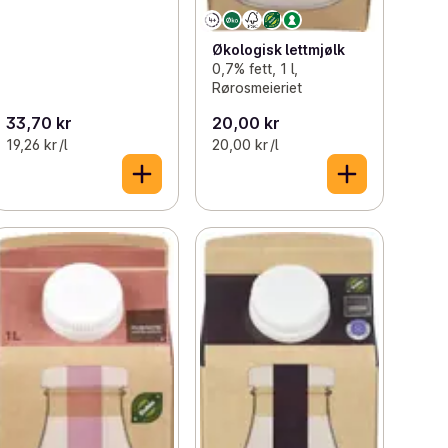
Økologisk lettmjølk
0,7% fett, 1 l,
Rørosmeieriet
33,70 kr
20,00 kr
19,26 kr /l
20,00 kr /l