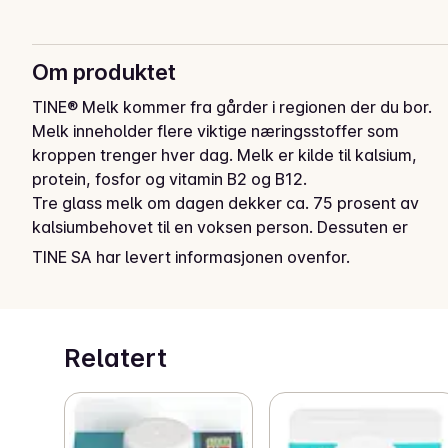
Om produktet
TINE® Melk kommer fra gårder i regionen der du bor. 
Melk inneholder flere viktige næringsstoffer som 
kroppen trenger hver dag. Melk er kilde til kalsium, 
protein, fosfor og vitamin B2 og B12. 

Tre glass melk om dagen dekker ca. 75 prosent av 
kalsiumbehovet til en voksen person. Dessuten er 
melk en viktig kilde til jod i det norske kostholdet. 
TINE SA har levert informasjonen ovenfor.
Ingenting slår et glass iskald TINE® Melk!
Relatert