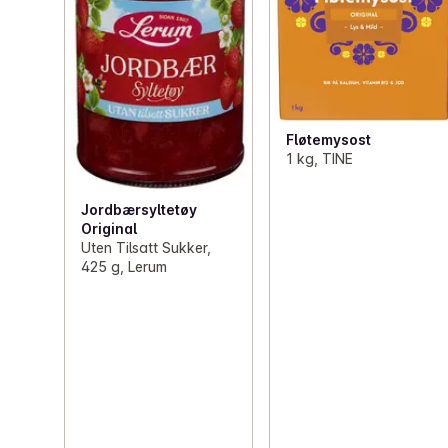
Fløtemysost
1 kg, TINE
Jordbærsyltetøy
Original
Uten Tilsatt Sukker,
425 g, Lerum