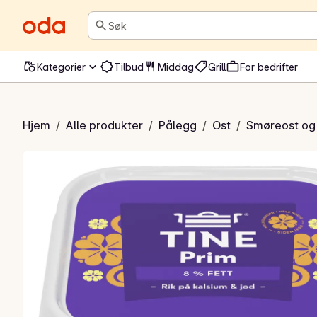
Søk
Kategorier
Tilbud
Middag
Grill
For bedrifter
im original
Hjem
/
Alle produkter
/
Pålegg
/
Ost
/
Smøreost og