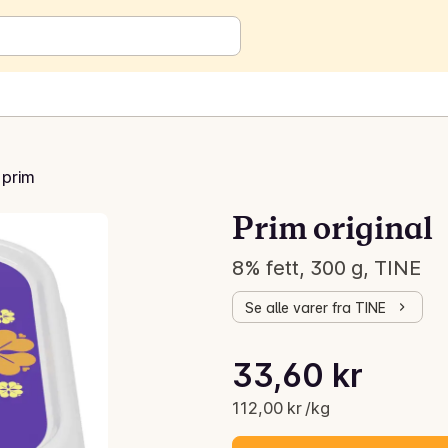
 prim
Prim original
8% fett, 300 g, TINE
Se alle varer fra TINE
Stykkpris: 112,00 kr /kg
33,60 kr
Gjeldende pris er: 33,60 kr
112,00 kr /kg