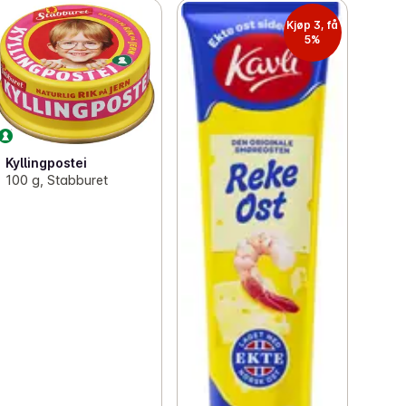
Kjøp 3, få
5%
Kyllingpostei
100 g, Stabburet