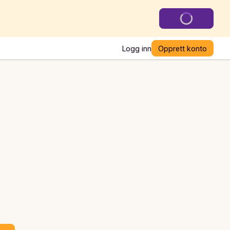
Logg inn
Opprett konto