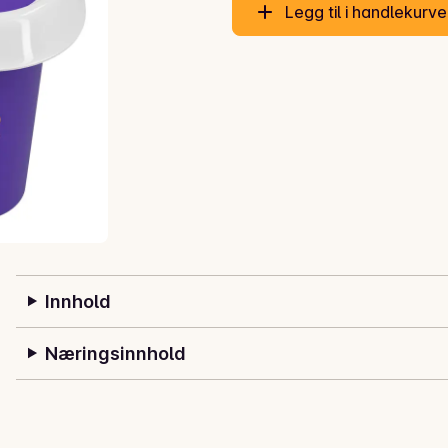
Legg til i handlekurv
Innhold
Næringsinnhold