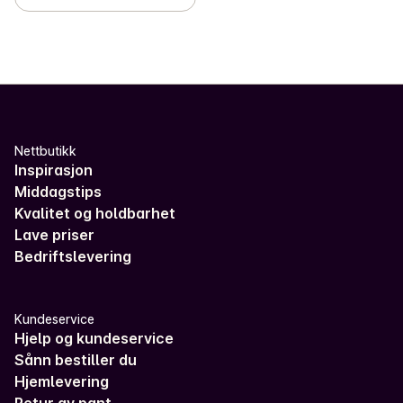
✓
Undertøy, sokker og klær
(63)
✓
Refleks
0
✓
Diverse husholdning
(25)
✓
Opptenning
(10)
Nettbutikk
Inspirasjon
Middagstips
Kvalitet og holdbarhet
Lave priser
Bedriftslevering
Kundeservice
Hjelp og kundeservice
Sånn bestiller du
Hjemlevering
Retur av pant