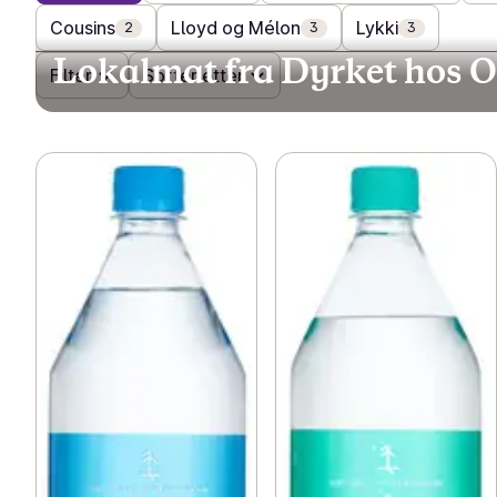
Cousins
Lloyd og Mélon
Lykki
2
3
3
Lokalmat fra Dyrket hos 
Filter
Sorter etter