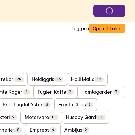
Logg inn
Opprett konto
 røkeri
Heldiggris
Holli Mølle
28
16
10
mle Røgeri
Fuglen Kaffe
Homlagarden
1
2
7
Snertingdal Ysteri
FrostaChips
3
6
kteri
Metervare
Huseby Gård
2
10
64
neriet
Empress
Ambijus
8
4
2