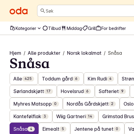
Søk
Kategorier
Tilbud
Middag
Grill
For bedrifter
Hjem
/
Alle produkter
/
Norsk lokalmat
/
Snåsa
Snåsa
Alle
Toddum gård
Kim Rudi
Strø
425
6
4
Sørlandskjøtt
Hovelsrud
Safteriet
17
6
9
Myhres Matsopp
Nordås Gårdskjøtt
Osl
0
2
Kantefølflak
Wiig Gartneri
Grimstad Brus
3
14
Snåsa
Eimealt
Jentene på tunet
V
4
5
0