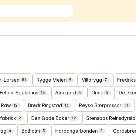
m-Larsen
Rygge Meieri
Villbrygg
Fredriks
81
9
7
Felloni Spekehus
Alm gard
Onna
Det Ga
13
4
5
o Raw
Brødr Ringstad
Røyse Bærpresseri
12
13
11
fabrikk
Den Gode Baker
Stensaas Reinsdyrsla
2
12
aag
Balholm
Hardangerbonden
Gardsbren
4
5
2