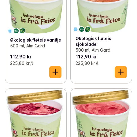
✓
Strøm-Larsen
(81)
✓
Rygge Meieri
(9)
✓
Villbrygg
(7)
Økologisk fløteis
Økologisk fløteis vanilje
✓
Fredriks røkeri
(28)
sjokolade
500 ml, Alm Gard
500 ml, Alm Gard
112,90 kr
112,90 kr
✓
Heldiggris
(16)
225,80 kr /l
225,80 kr /l
✓
Holli Mølle
(10)
✓
Sørlandskjøtt
(17)
✓
Hovelsrud
(6)
✓
Safteriet
(9)
✓
Felloni Spekehus
(13)