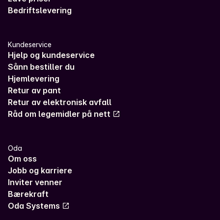
Bedriftslevering
✓
FrostaChips
(6)
✓
Kantefølflak
(3)
Kundeservice
Hjelp og kundeservice
✓
Wiig Gartneri
(13)
Sånn bestiller du
Hjemlevering
✓
Grimstad Brusfabrikk
(2)
Retur av pant
Retur av elektronisk avfall
✓
Den Gode Baker
(12)
Råd om legemidler på nett
✓
Stensaas Reinsdyrslakteri
(2)
Oda
✓
Metervare
(10)
Om oss
Jobb og karriere
✓
Huseby Gård
(64)
Inviter venner
✓
Snåsa
(4)
Bærekraft
Oda Systems
✓
Eimealt
(5)