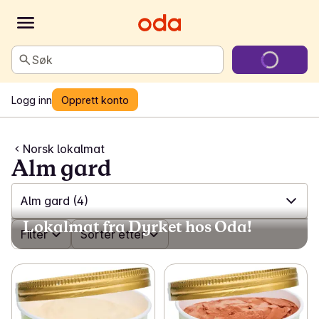
Søk
Logg inn
Opprett konto
Norsk lokalmat
Alm gard
Alm gard
(4)
Lokalmat fra Dyrket hos Oda!
✓
Filter
Alle
(424)
Sorter etter
✓
Toddum gård
(6)
✓
Kim Rudi
(4)