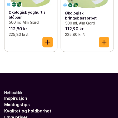
✓
Alm gard
(4)
Økologisk yoghurtis
✓
Onna
(5)
Økologisk
blåbær
bringebærsorbet
500 ml, Alm Gard
500 ml, Alm Gard
✓
Det Gamle Røgeri
(1)
112,90 kr
112,90 kr
225,80 kr /l
225,80 kr /l
✓
Fuglen Kaffe
(2)
✓
Homlagarden
(7)
✓
Myhres Matsopp
0
✓
Nordås Gårdskjøtt
(1)
✓
Oslo Raw
(12)
Nettbutikk
✓
Brødr Ringstad
(13)
Inspirasjon
Middagstips
✓
Røyse Bærpresseri
(11)
Kvalitet og holdbarhet
Lave priser
✓
Snertingdal Ysteri
(3)