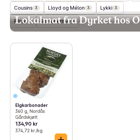
Cousins
Lloyd og Mélon
Lykki
3
3
3
Lokalmat fra Dyrket hos 
Filter
Sorter etter
Elgkarbonader
360 g, Nordås
Gårdskjøtt
134,90 kr
374,72 kr /kg