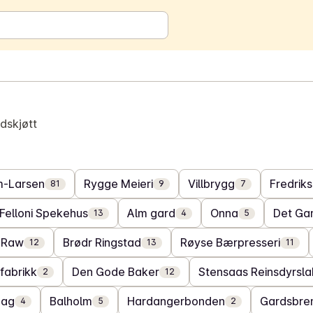
dskjøtt
m-Larsen
Rygge Meieri
Villbrygg
Fredriks
81
9
7
Felloni Spekehus
Alm gard
Onna
Det Ga
13
4
5
 Raw
Brødr Ringstad
Røyse Bærpresseri
12
13
11
fabrikk
Den Gode Baker
Stensaas Reinsdyrsla
2
12
aag
Balholm
Hardangerbonden
Gardsbren
4
5
2