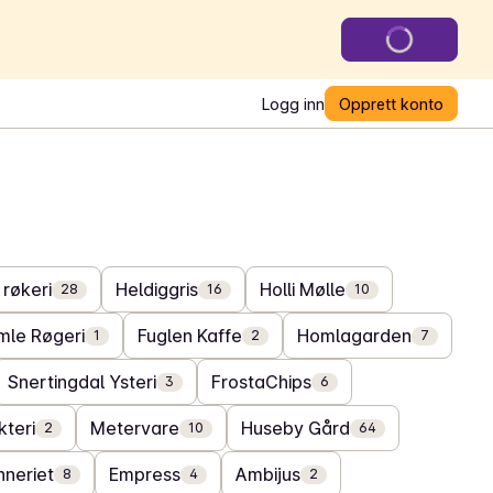
Logg inn
Opprett konto
 røkeri
Heldiggris
Holli Mølle
28
16
10
mle Røgeri
Fuglen Kaffe
Homlagarden
1
2
7
Snertingdal Ysteri
FrostaChips
3
6
kteri
Metervare
Huseby Gård
2
10
64
neriet
Empress
Ambijus
8
4
2