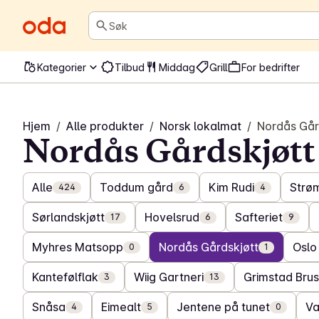
Søk
Kategorier
Tilbud
Middag
Grill
For bedrifter
Hjem
/
Alle produkter
/
Norsk lokalmat
/
Nordås Går
Nordås Gårdskjøtt
Alle
Toddum gård
Kim Rudi
Strø
424
6
4
Sørlandskjøtt
Hovelsrud
Safteriet
17
6
9
Myhres Matsopp
Nordås Gårdskjøtt
Oslo
0
1
Kantefølflak
Wiig Gartneri
Grimstad Brus
3
13
Snåsa
Eimealt
Jentene på tunet
V
4
5
0