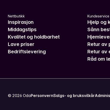
Nettbutikk
Kundeservice
Inspirasjon
Hjelp og 
Middagstips
Sånn best
Kvalitet og holdbarhet
Hjemleve
Lave priser
Retur av 
Bedriftslevering
Retur av 
Råd om le
©
2026
Oda
Personvern
Salgs- og bruksvilkår
Adminis