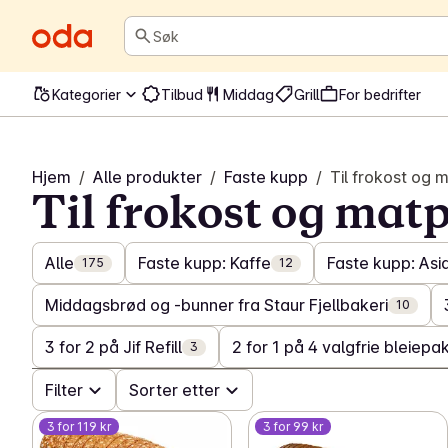
Søk
Kategorier
Tilbud
Middag
Grill
For bedrifter
Hjem
/
Alle produkter
/
Faste kupp
/
Til frokost og
Til frokost og ma
Alle
Faste kupp: Kaffe
Faste kupp: Asia
175
12
Middagsbrød og -bunner fra Staur Fjellbakeri
10
3 for 2 på Jif Refill
2 for 1 på 4 valgfrie bleiepak
3
Filter
Sorter etter
3 for 119 kr
3 for 99 kr