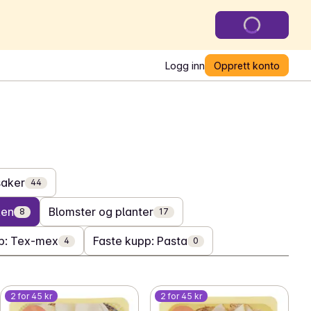
Logg inn
Opprett konto
saker
44
ken
Blomster og planter
8
17
p: Tex-mex
Faste kupp: Pasta
4
0
2 for 45 kr
2 for 45 kr