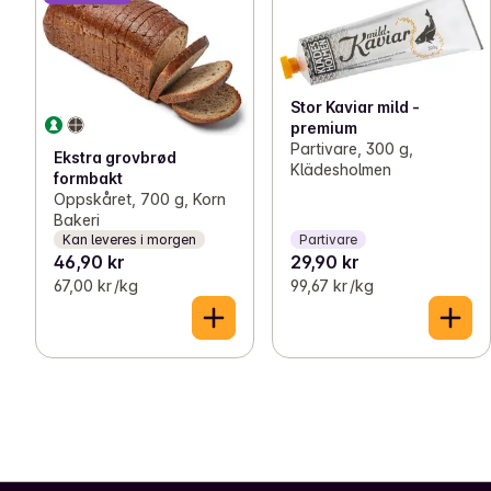
Stor Kaviar mild -
premium
Partivare, 300 g,
Ekstra grovbrød
Klädesholmen
formbakt
Oppskåret, 700 g, Korn
Bakeri
Kan leveres i morgen
Partivare
46,90 kr
29,90 kr
67,00 kr /kg
99,67 kr /kg