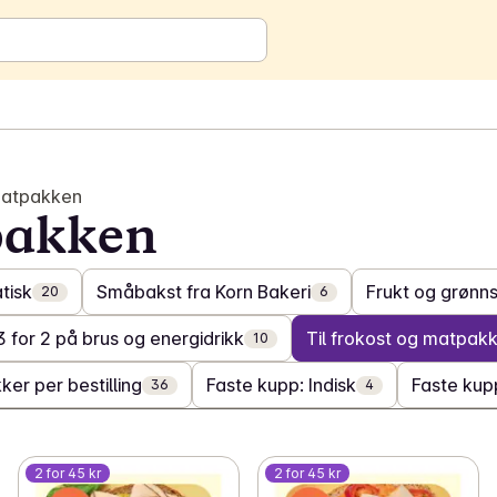
 matpakken
tpakken
tisk
Småbakst fra Korn Bakeri
Frukt og grønn
20
6
3 for 2 på brus og energidrikk
Til frokost og matpak
10
ker per bestilling
Faste kupp: Indisk
Faste kup
36
4
2 for 45 kr
2 for 45 kr