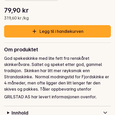
Stykkpris: 319,60 kr /kg
79,90 kr
Gjeldende pris er: 79,90 kr
319,60 kr /kg
Legg til i handlekurven
Om produktet
God spekeskinke med lite fett fra renskåret 
skinkeråvare. Saltet og speket etter god, gammel 
tradisjon.  Skinken har litt mer røyksmak enn 
Strandaskinke.  Normal modningstid for Fjordskinke er 
4 måneder, men ofte ligger den litt lenger før den 
skives og pakkes. Tåler oppbevaring utenfor 
kjøleskap.
GRILSTAD AS har levert informasjonen ovenfor.
Innhold