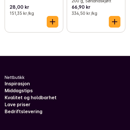
200 g, Sørlandskjøtt
28,00 kr
66,90 kr
151,35 kr /kg
334,50 kr /kg
Nettbutikk
Inspirasjon
Middagstips
Kvalitet og holdbarhet
Lave priser
Bedriftslevering