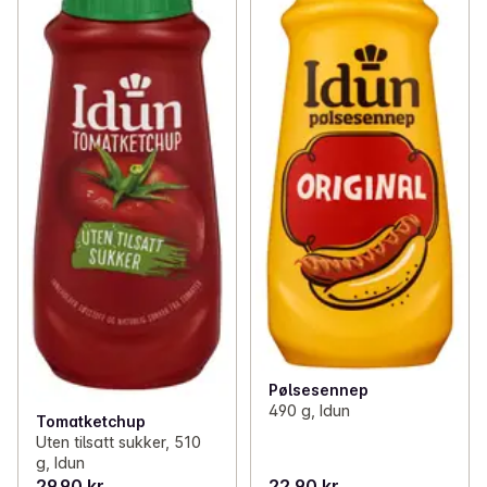
✓
Mat til bursdagen
(27)
✓
Drikke til bursdagen
(33)
✓
Alkoholfrie alternativer
(13)
✓
Alt til godteposen
(42)
✓
Dessert til bursdagen
(52)
✓
Gaver og leker
(66)
✓
Til fotballfesten
(49)
Pølsesennep
490 g, Idun
Tomatketchup
Uten tilsatt sukker, 510
g, Idun
29,90 kr
22,90 kr