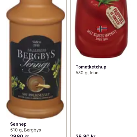
Tomatketchup
530 g, Idun
Sennep
510 g, Bergbys
29,90 kr
28,90 kr