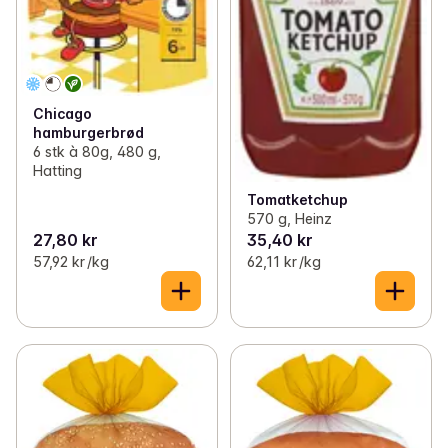
Chicago
hamburgerbrød
6 stk à 80g, 480 g,
Hatting
Tomatketchup
570 g, Heinz
27,80 kr
35,40 kr
57,92 kr /kg
62,11 kr /kg