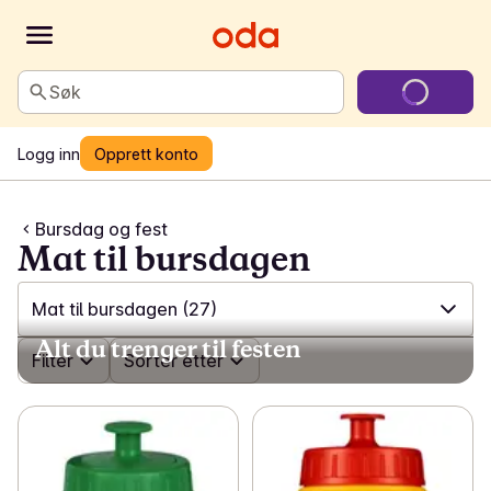
Søk
Logg inn
Opprett konto
Bursdag og fest
Mat til bursdagen
Mat til bursdagen
(27)
Alt du trenger til festen
✓
Filter
Alle
(367)
Sorter etter
✓
Borddekking og dekorasjon
(22)
✓
Bursdagskaker og kakepynt
(73)