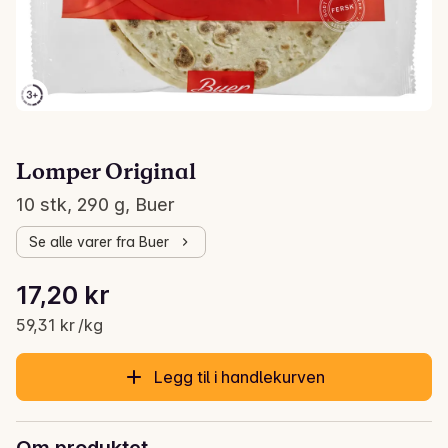
Lomper Original
10 stk, 290 g, Buer
Se alle varer fra Buer
Stykkpris: 59,31 kr /kg
17,20 kr
Gjeldende pris er: 17,20 kr
59,31 kr /kg
Legg til i handlekurven
Om produktet