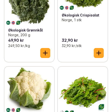
✓
Grønnsaker
(129)
✓
Bær
(8)
Økologisk Crispisalat
Norge, 1 stk
✓
Salat og kål
(33)
Økologisk Grønnkål
Norge, 200 g
✓
Ferdigkuttet salat og grønnsaker
(36)
49,90 kr
32,90 kr
249,50 kr /kg
32,90 kr /stk
✓
Økologisk frukt og grønt
(29)
✓
Urter og spirer
(26)
✓
Frø, nøtter og tørket frukt
(93)
✓
Hermetisert frukt og grønt
(120)
✓
Fryst frukt og grønt
(57)