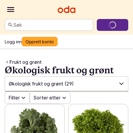
Søk
Logg inn
Opprett konto
Frukt og grønt
Økologisk frukt og grønt
Økologisk frukt og grønt
(29)
✓
Filter
Alle
(581)
Sorter etter
✓
Til matpakken
(12)
✓
Frukt
(70)