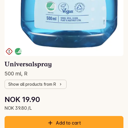
Universalspray
500 ml, R
Show all products from R
Unit price: NOK 39.80 /L
NOK 19.90
Current price is: NOK 19.90
NOK 39.80 /L
Add to cart