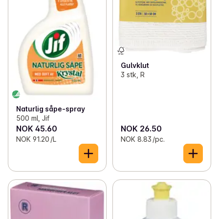
Gulvklut
3 stk, R
Naturlig såpe-spray
500 ml, Jif
NOK 45.60
NOK 26.50
NOK 91.20 /L
NOK 8.83 /pc.