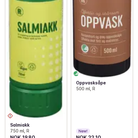
Oppvasksåpe
500 ml, R
Salmiakk
750 ml, R
New!
NOK 19.80
NOK 22.10