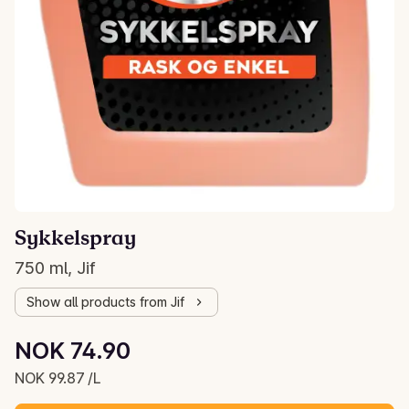
Sykkelspray
750 ml, Jif
Show all products from Jif
Unit price: NOK 99.87 /L
NOK 74.90
Current price is: NOK 74.90
NOK 99.87 /L