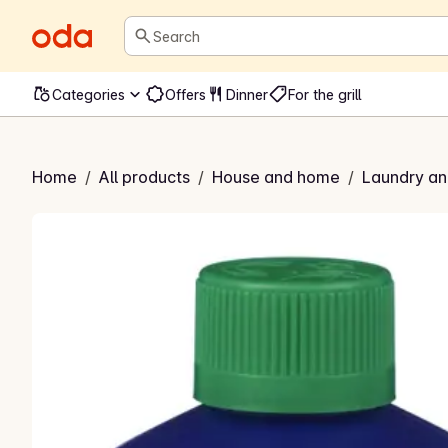
Search
Categories
Offers
Dinner
For the grill
Klorin
Home
/
All products
/
House and home
/
Laundry an