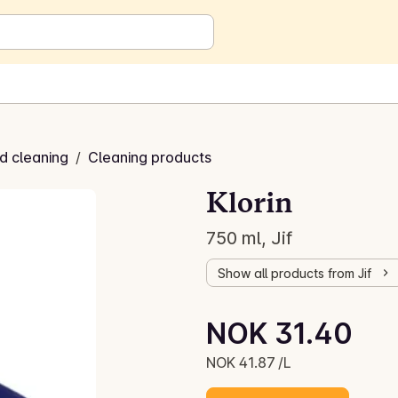
d cleaning
/
Cleaning products
Klorin
750 ml, Jif
Show all products from Jif
Unit price: NOK 41.87 /L
NOK 31.40
Current price is: NOK 31.40
NOK 41.87 /L