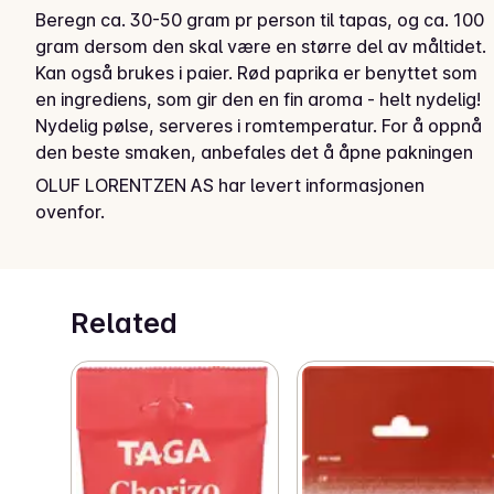
Beregn ca. 30-50 gram pr person til tapas, og ca. 100 
gram dersom den skal være en større del av måltidet. 
Kan også brukes i paier. Rød paprika er benyttet som 
en ingrediens, som gir den en fin aroma - helt nydelig! 
Nydelig pølse, serveres i romtemperatur. For å oppnå 
den beste smaken, anbefales det å åpne pakningen 
10 min. før servering.
OLUF LORENTZEN AS har levert informasjonen
ovenfor.
Spansk klassisk rød spekepølse ring, sterk.
Related