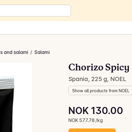
s and salami
/
Salami
Chorizo Spicy
Spania, 225 g, NOEL
Show all products from NOEL
Unit price: NOK 577.78 /kg
NOK 130.00
Current price is: NOK 130.00
NOK 577.78 /kg