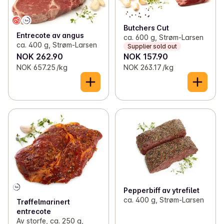
✓
Beef and veal
(42)
✓
Lamb and game
(11)
Butchers Cut
Entrecote av angus
ca. 600 g, Strøm-Larsen
ca. 400 g, Strøm-Larsen
Supplier sold out
✓
Bacon and chopped ham
(21)
NOK 262.90
NOK 157.90
NOK 657.25 /kg
NOK 263.17 /kg
✓
Minced meat
(28)
✓
Burgers
(26)
✓
Meatballs and patties
(33)
✓
Sausages
(77)
✓
meat dishes
(7)
Pepperbiff av ytrefilet
ca. 400 g, Strøm-Larsen
Trøffelmarinert
entrecote
Av storfe, ca. 250 g,