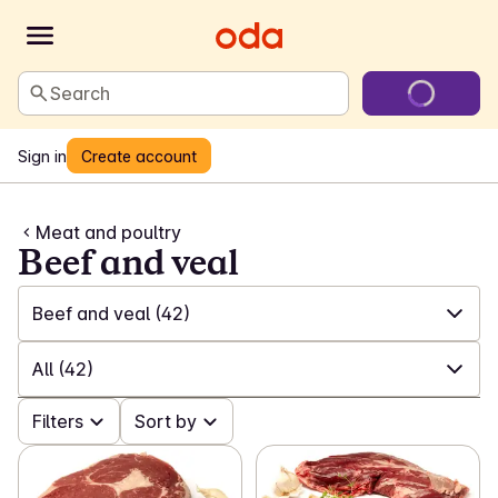
Search
Sign in
Create account
Meat and poultry
Beef and veal
Beef and veal
(42)
✓
All
(341)
All
(42)
✓
Poultry
(65)
✓
Filters
All
(42)
Sort by
✓
Pork
(54)
✓
From the butcher
(18)