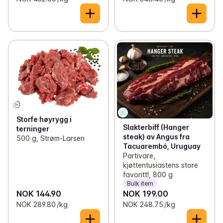
Storfe høyrygg i
Slakterbiff (Hanger
terninger
steak) av Angus fra
500 g, Strøm-Larsen
Tacuarembó, Uruguay
Partivare,
kjøttentusiastens store
favoritt!, 800 g
Bulk item
NOK 144.90
NOK 199.00
NOK 289.80 /kg
NOK 248.75 /kg