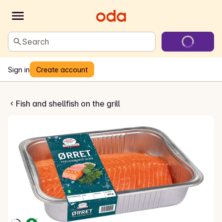
Search
Sign in
Create account
ilet med skinn
Fish and shellfish on the grill