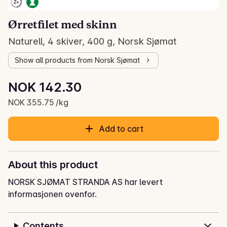
Ørretfilet med skinn
Naturell, 4 skiver, 400 g, Norsk Sjømat
Show all products from Norsk Sjømat
Unit price: NOK 355.75 /kg
NOK 142.30
Current price is: NOK 142.30
NOK 355.75 /kg
Add to cart
About this product
NORSK SJØMAT STRANDA AS har levert
informasjonen ovenfor.
Contents