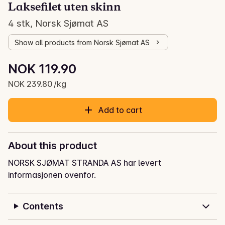
Laksefilet uten skinn
4 stk, Norsk Sjømat AS
Show all products from Norsk Sjømat AS
Unit price: NOK 239.80 /kg
NOK 119.90
Current price is: NOK 119.90
NOK 239.80 /kg
Add to cart
About this product
NORSK SJØMAT STRANDA AS har levert
informasjonen ovenfor.
Contents