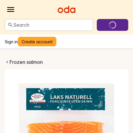
Search
Sign in
Create account
let uten skinn
Frozen salmon